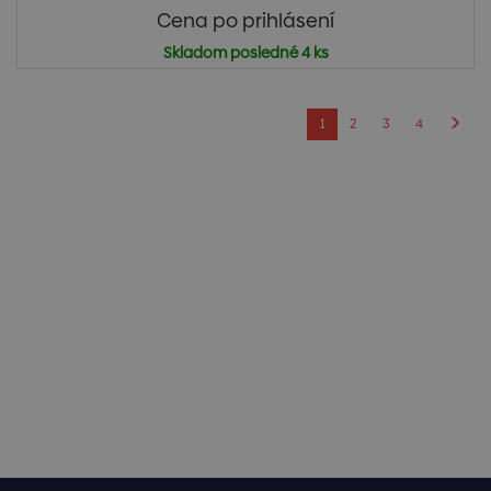
Cena po prihlásení
Skladom posledné 4 ks
1
2
3
4