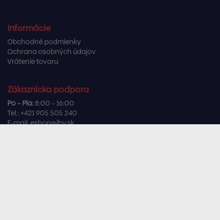
Informácie
Obchodné podmienky
Ochrana osobných údajov
Vrátenie tovaru
Zákaznícka podpora
Po – Pia:
8:00 – 16:00
Tel.:
+421 905 505 240
E-mail:
eshop@ibv.sk
Užitočné odkazy
Často kladené otázky
Sledujte nás
Facebook
Instagram