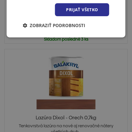
všetkých druh...
PRIJAŤ VŠETKO
ZOBRAZIŤ PODROBNOSTI
Cena po prihlásení
Skladom posledné 3 ks
Lazúra Dixol - Orech 0,7kg
Tenkovrstvá lazúra na nové aj renovačné nátery
všetkých druh...