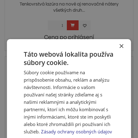
Tenkovrstvá lazúra na nové aj renovačné nátery
všetkých druh...
Cena po prihlásení
×
Skladom u dodávateľa
Táto webová lokalita používa
súbory cookie.
Súbory cookie používame na
prispôsobenie obsahu, reklám a analýzu
návštevnosti. Informácie o vašom
používaní našej stránky zdieľame aj s
našimi reklamnými a analytickými
partnermi, ktorí ich môžu kombinovať s
inými informáciami, ktoré ste im poskytli
alebo ktoré zhromaždili pri používaní ich
Lazúra Dixol - Mahagon 0,7kg
služieb.
Zásady ochrany osobných údajov
Tenkovrstvá lazúra na nové aj renovačné nátery