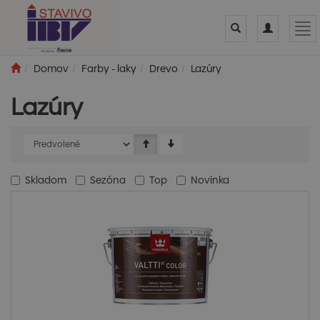
Toggle
Toggle
Tog
search
navigation
nav
Domov
Farby - laky
Drevo
Lazúry
Lazúry
Skladom
Sezóna
Top
Novinka