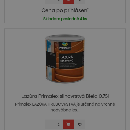
Cena po prihlásení
Skladom posledné 4 ks
Lazúra Primalex silnovrstvá Biela 0,75l
Primalex LAZÚRA HRUBOVRSTVÁ je určená na vrchné
hodvábne les...