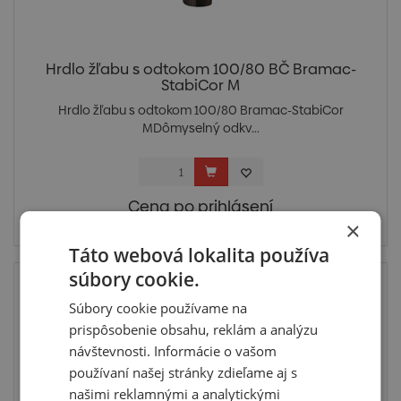
Hrdlo žľabu s odtokom 100/80 BČ Bramac-
StabiCor M
Hrdlo žľabu s odtokom 100/80 Bramac-StabiCor
MDômyselný odkv...
Cena po prihlásení
×
Skladom posledné 2 ks
Táto webová lokalita používa
súbory cookie.
Top
Súbory cookie používame na
prispôsobenie obsahu, reklám a analýzu
návštevnosti. Informácie o vašom
používaní našej stránky zdieľame aj s
našimi reklamnými a analytickými