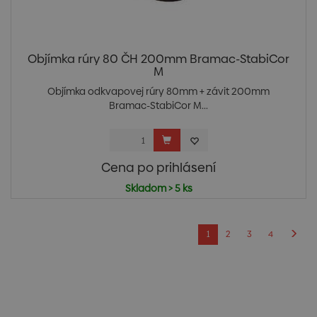
Objímka rúry 80 ČH 200mm Bramac-StabiCor
M
Objímka odkvapovej rúry 80mm + závit 200mm
Bramac-StabiCor M...
Cena po prihlásení
Skladom > 5 ks
1
2
3
4