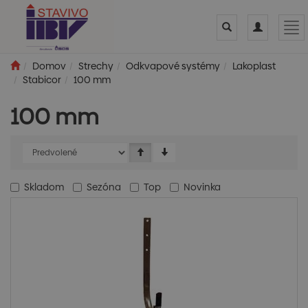
Toggle
Toggle
Tog
search
navigation
nav
Domov
Strechy
Odkvapové systémy
Lakoplast
Stabicor
100 mm
100 mm
Skladom
Sezóna
Top
Novinka