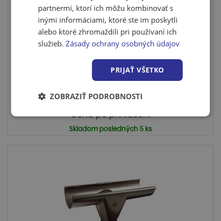
partnermi, ktorí ich môžu kombinovať s
inými informáciami, ktoré ste im poskytli
alebo ktoré zhromaždili pri používaní ich
Hrdlo žľabu s odtokom 100/80 TČ Bramac-
služieb.
Zásady ochrany osobných údajov
StabiCor M
Hrdlo žľabu s odtokom 100/80 Bramac-StabiCor
PRIJAŤ VŠETKO
MDômyselný odkv...
ZOBRAZIŤ PODROBNOSTI
Cena po prihlásení
Skladom posledných 5 ks