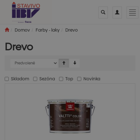
Toggle
Toggle
Tog
search
navigation
nav
Domov
Farby - laky
Drevo
Drevo
Skladom
Sezóna
Top
Novinka