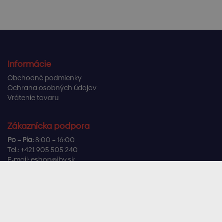
Informácie
Obchodné podmienky
Ochrana osobných údajov
Vrátenie tovaru
Zákaznícka podpora
Po – Pia:
8:00 – 16:00
Tel.:
+421 905 505 240
E-mail:
eshop@ibv.sk
Užitočné odkazy
Často kladené otázky