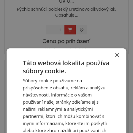
UV 0...
Rýchlo schnúci, pololesklý uretánovo alkydový lak.
Obsahuje ...
Cena po prihlásení
Skladom posledné 2 ks
×
Táto webová lokalita používa
súbory cookie.
Súbory cookie používame na
prispôsobenie obsahu, reklám a analýzu
návštevnosti. Informácie o vašom
používaní našej stránky zdieľame aj s
našimi reklamnými a analytickými
partnermi, ktorí ich môžu kombinovať s
inými informáciami, ktoré ste im poskytli
Unica Super-pololesk 60 alkyd-uretánový lak s
alebo ktoré zhromaždili pri používaní ich