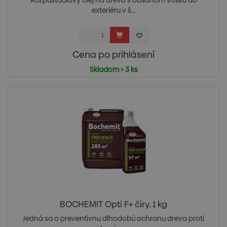
Rozpúšťadlový olej na drevo s obsahom vosku do
exteriéru v š...
Cena po prihlásení
Skladom > 3 ks
BOCHEMIT Opti F+ číry, 1 kg
Jedná sa o preventívnu dlhodobú ochranu dreva proti