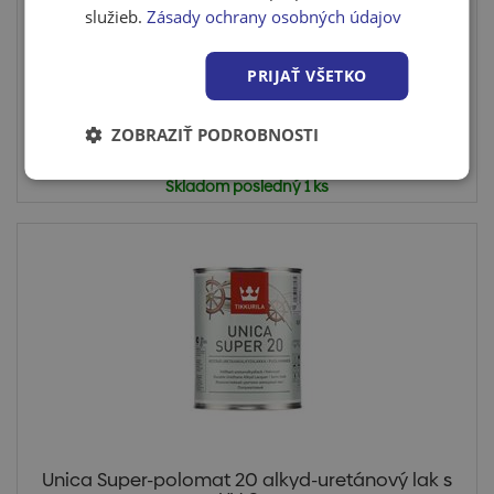
UV 2...
služieb.
Zásady ochrany osobných údajov
Rýchlo schnúci, pololesklý uretánovo alkydový lak.
Obsahuje ...
PRIJAŤ VŠETKO
ZOBRAZIŤ PODROBNOSTI
Cena po prihlásení
Skladom posledný 1 ks
Unica Super-polomat 20 alkyd-uretánový lak s