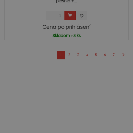
plesniam...
Cena po prihlásení
Skladom > 3 ks
1
2
3
4
5
6
7