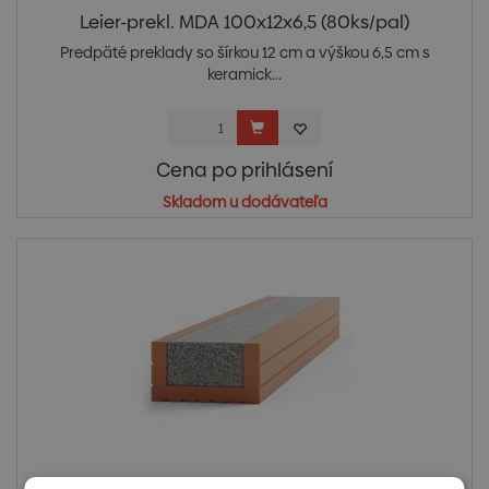
Leier-prekl. MDA 100x12x6,5 (80ks/pal)
Predpäté preklady so šírkou 12 cm a výškou 6,5 cm s
keramick...
Cena po prihlásení
Skladom u dodávateľa