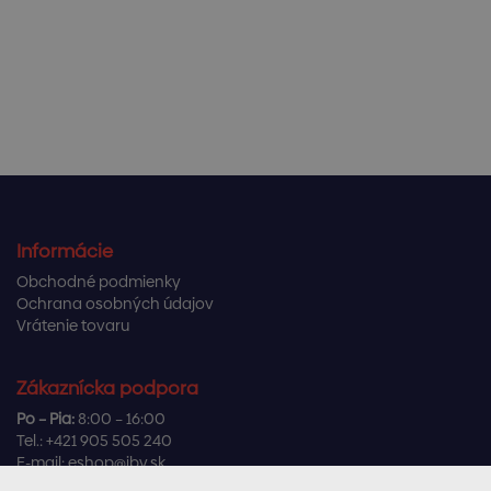
Informácie
Obchodné podmienky
Ochrana osobných údajov
Vrátenie tovaru
Zákaznícka podpora
Po – Pia:
8:00 – 16:00
Tel.:
+421 905 505 240
E-mail:
eshop@ibv.sk