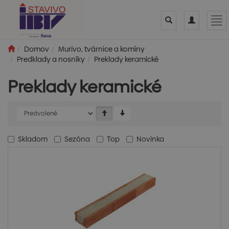
Toggle
Toggle
Tog
search
navigation
nav
Domov
Murivo, tvárnice a komíny
Predklady a nosníky
Preklady keramické
Preklady keramické
Skladom
Sezóna
Top
Novinka