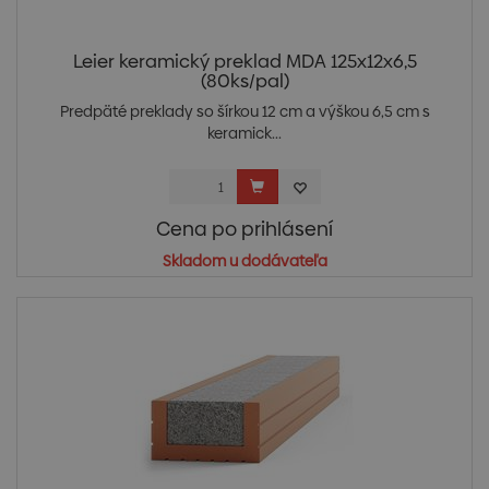
Leier keramický preklad MDA 125x12x6,5
(80ks/pal)
Predpäté preklady so šírkou 12 cm a výškou 6,5 cm s
keramick...
Cena po prihlásení
Skladom u dodávateľa