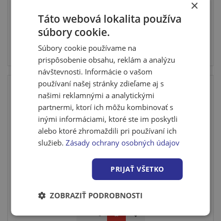
Leier-prekl. MDA 150x12x6,5 (80ks/pal)
×
Táto webová lokalita používa
súbory cookie.
Cena po prihlásení
Súbory cookie používame na
Skladom u dodávateľa
prispôsobenie obsahu, reklám a analýzu
návštevnosti. Informácie o vašom
používaní našej stránky zdieľame aj s
našimi reklamnými a analytickými
partnermi, ktorí ich môžu kombinovať s
inými informáciami, ktoré ste im poskytli
alebo ktoré zhromaždili pri používaní ich
služieb.
Zásady ochrany osobných údajov
PRIJAŤ VŠETKO
Leier-prekl. MDA 175x12x6,5 (80ks/pal)
ZOBRAZIŤ PODROBNOSTI