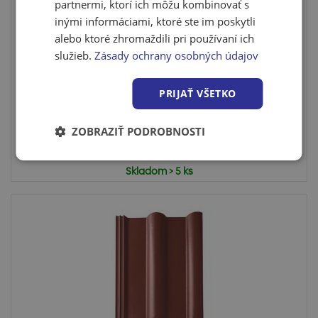
partnermi, ktorí ich môžu kombinovať s
inými informáciami, ktoré ste im poskytli
alebo ktoré zhromaždili pri používaní ich
Bramac Platinum škridla základná 1/1,
Kráľovská an...
služieb.
Zásady ochrany osobných údajov
Škridla Bramac Platinum sa vyznačuje mimoriadne
hladkým atra...
PRIJAŤ VŠETKO
ZOBRAZIŤ PODROBNOSTI
Cena po prihlásení
Skladom > 5 ks