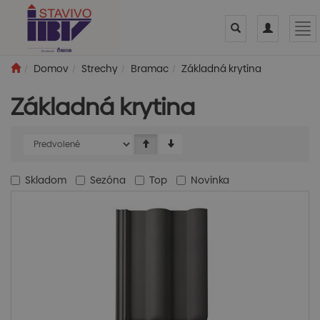
Toggle
Toggle
Tog
search
navigation
nav
Domov
Strechy
Bramac
Základná krytina
Základná krytina
Skladom
Sezóna
Top
Novinka