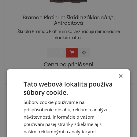
Bramac Platinum škridla základná 1/1,
Antracitová
Škridla Bramac Platinum sa vyznačuje mimoriadne
hladkým atra...
Cena po prihlásení
Skladom > 5 ks
×
Táto webová lokalita používa
súbory cookie.
Súbory cookie používame na
prispôsobenie obsahu, reklám a analýzu
návštevnosti. Informácie o vašom
používaní našej stránky zdieľame aj s
našimi reklamnými a analytickými