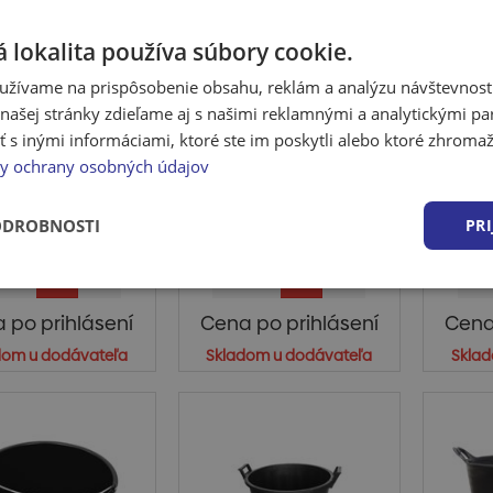
 lokalita používa súbory cookie.
užívame na prispôsobenie obsahu, reklám a analýzu návštevnosti
ašej stránky zdieľame aj s našimi reklamnými a analytickými par
ltovník 60 l,
Maltovník 65 l,
Ma
 inými informáciami, ktoré ste im poskytli alebo ktoré zhromažd
žnikový, PE/PP
okrúhly, PE/PP
obdĺ
y ochrany osobných údajov
tovnik ReCycled®
Maltovnik ReCycled®
Malt
60 litTECHNICKÉ
BC 65 lit Objem: 65 litorv
BC 
ODROBNOSTI
PRI
AMETRE : horná
• okrúhly...
li
čas...
 po prihlásení
Cena po prihlásení
Cena
dom u dodávateľa
Skladom u dodávateľa
Sklad