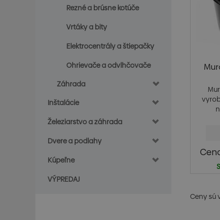
Rezné a brúsne kotúče
Vrtáky a bity
Elektrocentrály a štiepačky
Ohrievače a odvlhčovače
Mur
Záhrada
Mur
vyrob
Inštalácie
n
Železiarstvo a záhrada
Dvere a podlahy
Cena
Kúpeľne
S
VÝPREDAJ
Ceny sú 