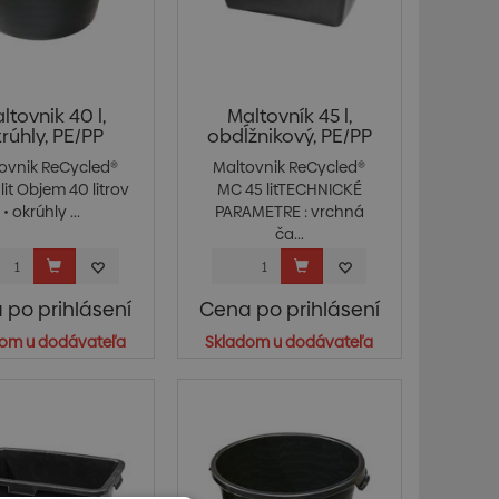
ltovnik 40 l,
Maltovník 45 l,
rúhly, PE/PP
obdĺžnikový, PE/PP
ovnik ReCycled®
Maltovnik ReCycled®
lit Objem 40 litrov
MC 45 litTECHNICKÉ
• okrúhly ...
PARAMETRE : vrchná
ča...
 po prihlásení
Cena po prihlásení
om u dodávateľa
Skladom u dodávateľa