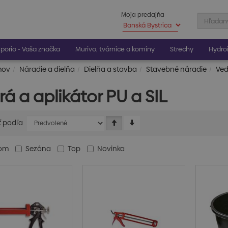
Moja predajňa
porio - Vaša značka
Murivo, tvárnice a komíny
Strechy
Hydroi
mov
Náradie a dielňa
Dielňa a stavba
Stavebné náradie
Ved
á a aplikátor PU a SIL
ť podľa
dom
Sezóna
Top
Novinka