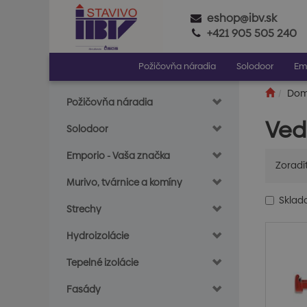
eshop@ibv.sk
+421 905 505 240
Požičovňa náradia
Solodoor
Em
Do
Požičovňa náradia
Vedr
Solodoor
Emporio - Vaša značka
Zoradi
Murivo, tvárnice a komíny
Skla
Strechy
Hydroizolácie
Tepelné izolácie
Fasády