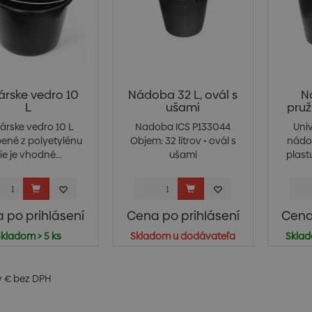
árske vedro 10
Nádoba 32 L, ovál s
N
L
ušami
pruž
árske vedro 10 L
Nadoba ICS P133044
Uni
ené z polyetylénu
Objem: 32 litrov • ovál s
nádo
ie je vhodné...
ušami
plastu
 po prihlásení
Cena po prihlásení
Cena
kladom > 5 ks
Skladom u dodávateľa
Sklad
v € bez DPH