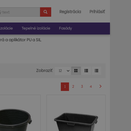
Registrácia
Prihlásiť
zolácie
Tepelné izolácie
Fasády
rá a aplikátor PU a SIL
Zobraziť
1
2
3
4