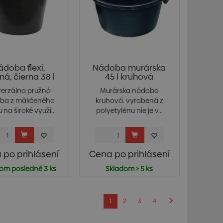
ádoba flexi,
Nádoba murárska
ná, čierna 38 l
45 l kruhová
verzálna pružná
Murárska nádoba
ba z mäkčeného
kruhová. vyrobená z
 na široké využi...
polyetylénu nie je v...
 po prihlásení
Cena po prihlásení
om posledné 3 ks
Skladom > 5 ks
1
2
3
4