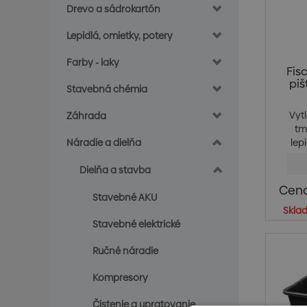
Drevo a sádrokartón
Lepidlá, omietky, potery
Farby - laky
Fis
piš
Stavebná chémia
Vyt
Záhrada
tm
Náradie a dielňa
lepi
Dielňa a stavba
Cena
Stavebné AKU
Skla
Stavebné elektrické
Ručné náradie
Kompresory
Čistenie a upratovanie