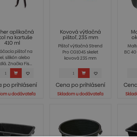
cher aplikačná
Kovová výtlačná
Ma
tol na kartuše
pištoľ, 235 mm
ok
410 ml
Pištoľ výtlačná Strend
Malt
láčacia pištoľ na
Pro CG1045 skelet
BC 40 
el, silikón alebo
kovová 235 mm
dlá. Značka Fis...
 po prihlásení
Cena po prihlásení
Cena
dom u dodávateľa
Skladom u dodávateľa
Sklad